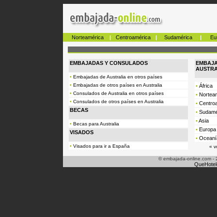
Norteamérica
|
Centroamérica
|
Sudamérica
|
Eu
EMBAJADAS Y CONSULADOS
EMBAJA
AUSTRA
•
Embajadas de Australia en otros países
•
Embajadas de otros países en Australia
•
África
•
Consulados de Australia en otros países
•
Nortea
•
Consulados de otros países en Australia
•
Centro
BECAS
•
Sudamé
•
Asia
•
Becas para Australia
•
Europa
VISADOS
•
Oceaní
•
Visados para ir a España
« v
© embajada-online.com - 
QueHotel