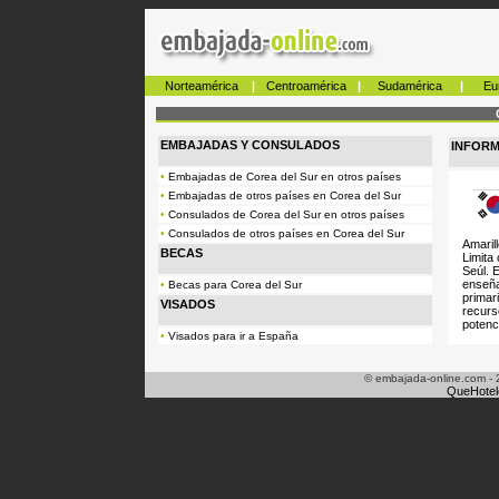
Norteamérica
|
Centroamérica
|
Sudamérica
|
Eu
EMBAJADAS Y CONSULADOS
INFOR
•
Embajadas de Corea del Sur en otros países
•
Embajadas de otros países en Corea del Sur
•
Consulados de Corea del Sur en otros países
•
Consulados de otros países en Corea del Sur
Amaril
BECAS
Limita
Seúl. E
enseña
•
Becas para Corea del Sur
primar
VISADOS
recurs
potenci
•
Visados para ir a España
© embajada-online.com - 
QueHotel