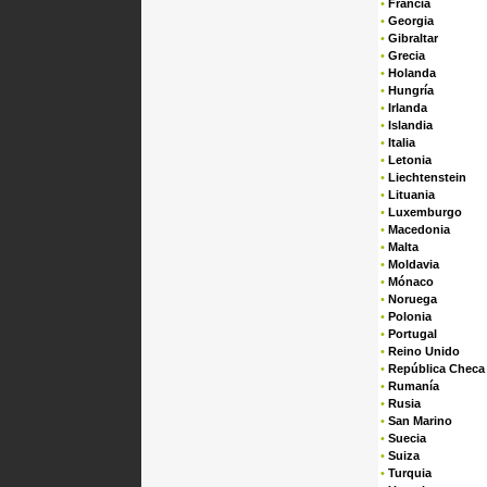
•
Francia
•
Georgia
•
Gibraltar
•
Grecia
•
Holanda
•
Hungría
•
Irlanda
•
Islandia
•
Italia
•
Letonia
•
Liechtenstein
•
Lituania
•
Luxemburgo
•
Macedonia
•
Malta
•
Moldavia
•
Mónaco
•
Noruega
•
Polonia
•
Portugal
•
Reino Unido
•
República Checa
•
Rumanía
•
Rusia
•
San Marino
•
Suecia
•
Suiza
•
Turquia