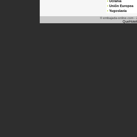
•
Ucrania
•
Unión Europea
•
Yugoslavia
© embajada-online.com - 
QueHotel