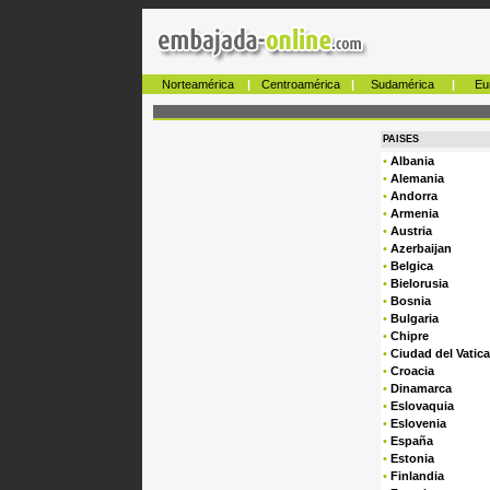
Norteamérica
|
Centroamérica
|
Sudamérica
|
Eu
PAISES
•
Albania
•
Alemania
•
Andorra
•
Armenia
•
Austria
•
Azerbaijan
•
Belgica
•
Bielorusia
•
Bosnia
•
Bulgaria
•
Chipre
•
Ciudad del Vatic
•
Croacia
•
Dinamarca
•
Eslovaquia
•
Eslovenia
•
España
•
Estonia
•
Finlandia