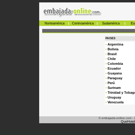
Norteamérica
|
Centroamérica
|
Sudamérica
|
Eu
PAISES
•
Argentina
•
Bolivia
•
Brasil
•
Chile
•
Colombia
•
Ecuador
•
Guayana
•
Paraguay
•
Perú
•
Surinam
•
Trinidad y Tobag
•
Uruguay
•
Venezuela
© embajada-online.com - 
QueHotel