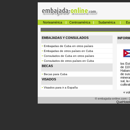
Norteamérica
|
Centroamérica
|
Sudamérica
|
Eu
EMBAJADAS Y CONSULADOS
INFOR
•
Embajadas de Cuba en otros países
•
Embajadas de otros países en Cuba
•
Consulados de Cuba en otros países
•
Consulados de otros países en Cuba
los Es
BECAS
de 110
Habana
de sus
•
Becas para Cuba
mineral
VISADOS
sal, la
cultiva
•
Visados para ir a España
« vo
© embajada-online.com - 
QueHotel