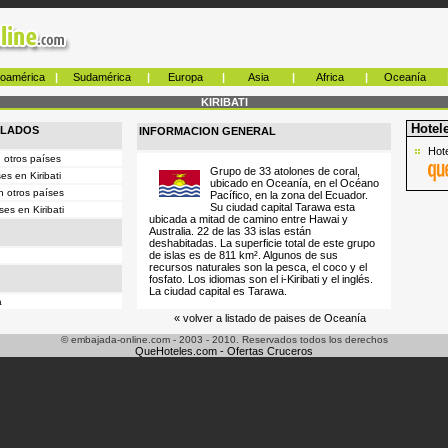
roamérica
|
Sudamérica
|
Europa
|
Asia
|
Africa
|
Oceanía
KIRIBATI
Hotel
ULADOS
INFORMACION GENERAL
Hot
 otros países
Grupo de 33 atolones de coral,
s en Kiribati
ubicado en Oceanía, en el Océano
n otros países
Pacífico, en la zona del Ecuador.
Su ciudad capital Tarawa esta
es en Kiribati
ubicada a mitad de camino entre Hawai y
Australia. 22 de las 33 islas están
deshabitadas. La superficie total de este grupo
de islas es de 811 km². Algunos de sus
recursos naturales son la pesca, el coco y el
fosfato. Los idiomas son el i-Kiribati y el inglés.
La ciudad capital es Tarawa.
a
« volver a listado de paises de Oceanía
© embajada-online.com - 2003 - 2010. Reservados todos los derechos
QueHoteles.com
-
Ofertas Cruceros