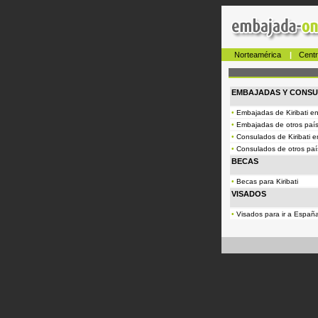
Norteamérica
|
Cent
EMBAJADAS Y CONS
•
Embajadas de Kiribati en
•
Embajadas de otros paíse
•
Consulados de Kiribati e
•
Consulados de otros país
BECAS
•
Becas para Kiribati
VISADOS
•
Visados para ir a Españ